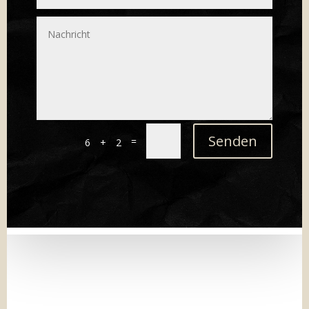
Senden
=
6 + 2