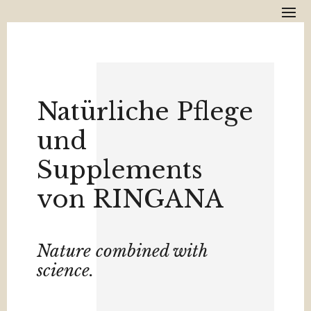
*** RINGANA Rabattcode
MonikaG20
für Neukunden! ***
Schreib mir.
Natürliche Pflege
und
Supplements
von RINGANA
Nature combined with
science.