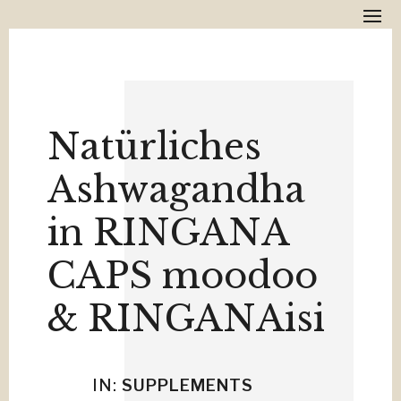
*** RINGANA Rabattcode
MonikaG20
für Neukunden! ***
Schreib mir.
Natürliches
Ashwagandha
in RINGANA
CAPS moodoo
& RINGANAisi
IN:
SUPPLEMENTS